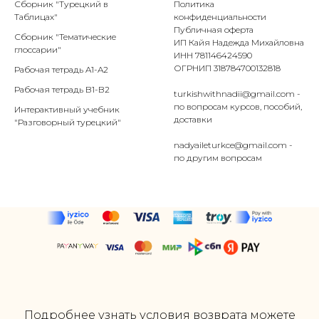
Сборник "Турецкий в
Политика
Таблицах"
конфиденциальности
Публичная оферта
Сборник "Тематические
ИП Кайя Надежда Михайловна
глоссарии"
ИНН 781146424590
ОГРНИП 318784700132818
Рабочая тетрадь A1-A2
Рабочая тетрадь B1-B2
turkishwithnadii@gmail.com -
по вопросам курсов, пособий,
Интерактивный учебник
доставки
"Разговорный турецкий"
nadyaileturkce@gmail.com -
по другим вопросам
Подробнее узнать условия возврата можете