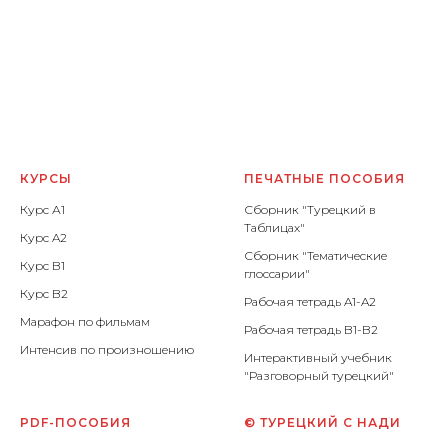
КУРСЫ
ПЕЧАТНЫЕ ПОСОБИЯ
Курс А1
Сборник "Турецкий в
Таблицах"
Курс A2
Сборник "Тематические
Курс B1
глоссарии"
Курс B2
Рабочая тетрадь A1-A2
Марафон по фильмам
Рабочая тетрадь B1-B2
Интенсив по произношению
Интерактивный учебник
"Разговорный турецкий"
PDF-ПОСОБИЯ
© ТУРЕЦКИЙ С НАДИ